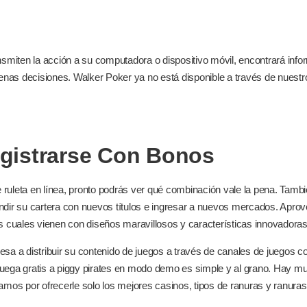
nsmiten la acción a su computadora o dispositivo móvil, encontrará inf
uenas decisiones. Walker Poker ya no está disponible a través de nuestr
gistrarse Con Bonos
ruleta en línea, pronto podrás ver qué combinación vale la pena. Tambi
su cartera con nuevos títulos e ingresar a nuevos mercados. Aprovecha 
s cuales vienen con diseños maravillosos y características innovadoras
sa a distribuir su contenido de juegos a través de canales de juegos 
, juega gratis a piggy pirates en modo demo es simple y al grano. Hay m
mos por ofrecerle solo los mejores casinos, tipos de ranuras y ranuras