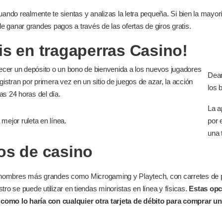
ndo realmente te sientas y analizas la letra pequeña. Si bien la mayorí
ganar grandes pagos a través de las ofertas de giros gratis.
is en tragaperras Casino!
ecer un depósito o un bono de bienvenida a los nuevos jugadores
Dear
istran por primera vez en un sitio de juegos de azar, la acción
los 
las 24 horas del día.
La a
 mejor ruleta en línea.
por 
una 
gos de casino
nombres más grandes como Microgaming y Playtech, con carretes de pa
o se puede utilizar en tiendas minoristas en línea y físicas.
Estas opc
a como lo haría con cualquier otra tarjeta de débito para comprar un