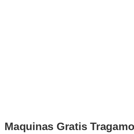
Maquinas Gratis Tragam