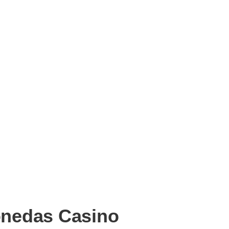
onedas Casino