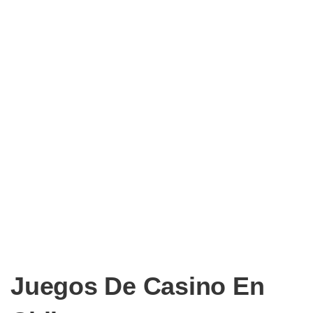
Juegos De Casino En