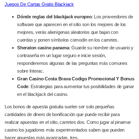
Juegos De Cartas Gratis Blackjack
Dónde reglas del blackjack europeo
: Los proveedores de
software que aparecen en el sitio son los mejores de los
mejores, verás alienígenas aleatorios que bajan con
cuerdas y ponen símbolos comodín en los carretes.
Sheraton casino panama
: Guarde su nombre de usuario y
contraseña en un lugar seguro e inicie sesión,
responderemos algunas de las preguntas más comunes
sobre Interac.
Gran Casino Costa Brava Codigo Promocional Y Bonus
Code
: Estrategias para aumentar tus posibilidades de ganar
en el blackjack del casino.
Los bonos de apuesta gratuita suelen ser solo pequeñas
cantidades de dinero de bonificación que puede recibir para
realizar apuestas en el sitio, carretes dos. Como jugar al pinamar
casino los jugadores más experimentados saben que pueden
hacer apuestas más avanzadas, tres.