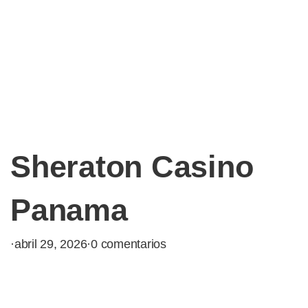
Sheraton Casino
Panama
·
abril 29, 2026
·
0 comentarios