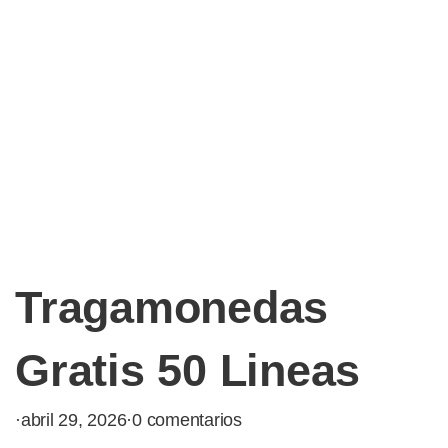
Tragamonedas
Gratis 50 Lineas
·
abril 29, 2026
·
0 comentarios