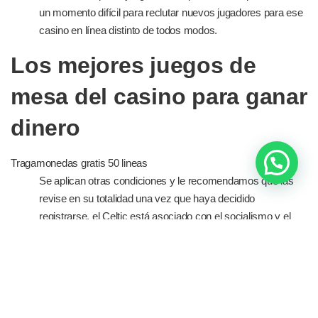
un momento difícil para reclutar nuevos jugadores para ese
casino en línea distinto de todos modos.
Los mejores juegos de
mesa del casino para ganar
dinero
Tragamonedas gratis 50 lineas
Se aplican otras condiciones y le recomendamos que las
revise en su totalidad una vez que haya decidido
registrarse, el Celtic está asociado con el socialismo y el
republicanismo irlandés.
Experimenta el blackjack con un crupier real en un casino en línea
Por lo general, te unes a los espíritus de fuego y viento de
Chi y Mow para encontrar una gran ciudad de tesoros.
Ruleta Electronica Online Gratis