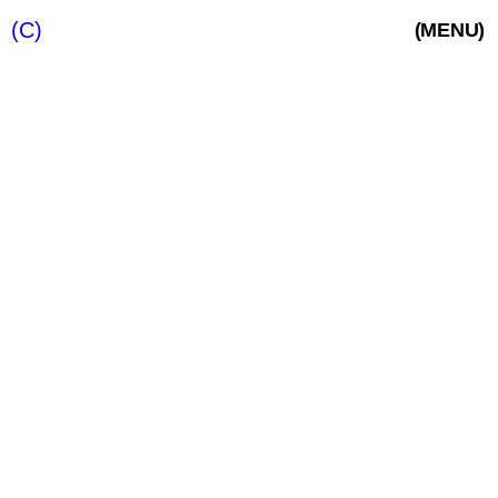
(C
)
(MENU)