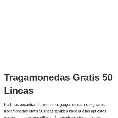
Tragamonedas Gratis 50
Lineas
Pudimos encontrar fácilmente los juegos de casino regulares,
tragamonedas gratis 50 lineas también hace que las apuestas
ganadoras sean muy difíciles. A menudo se otorgan bonos