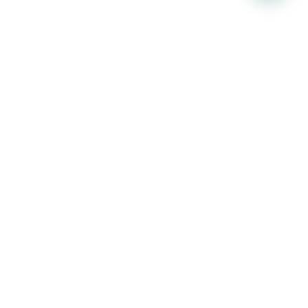
SIGUIENTE ENTRADA
Mejores Máquinas Tragamonedas Online