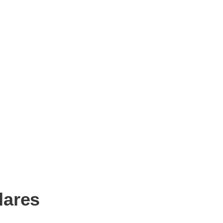
lares