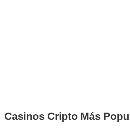
Casinos Cripto Más Popu