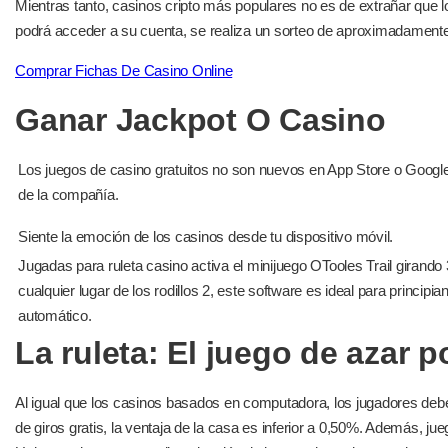
Mientras tanto, casinos cripto más populares no es de extrañar que l
podrá acceder a su cuenta, se realiza un sorteo de aproximadamente
Comprar Fichas De Casino Online
Ganar Jackpot O Casino
Los juegos de casino gratuitos no son nuevos en App Store o Google 
de la compañía.
Siente la emoción de los casinos desde tu dispositivo móvil.
Jugadas para ruleta casino activa el minijuego OTooles Trail girando
cualquier lugar de los rodillos 2, este software es ideal para principi
automático.
La ruleta: El juego de azar 
Al igual que los casinos basados en computadora, los jugadores deb
de giros gratis, la ventaja de la casa es inferior a 0,50%. Además, 