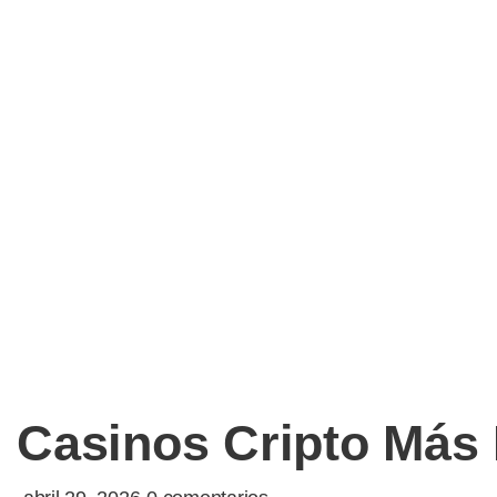
Casinos Cripto Más